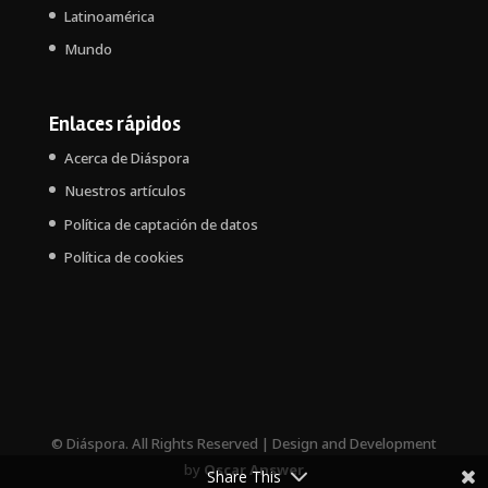
Latinoamérica
Mundo
Enlaces rápidos
Acerca de Diáspora
Nuestros artículos
Política de captación de datos
Política de cookies
© Diáspora. All Rights Reserved | Design and Development
by
Oscar Answer
Share This