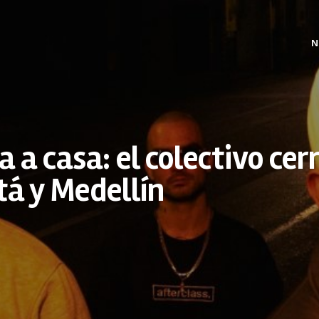
N
 a casa: el colectivo cer
á y Medellín