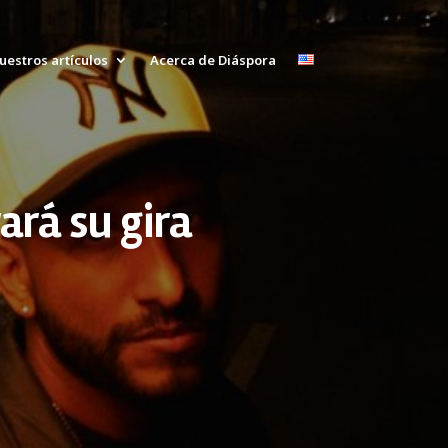
uestros artículos
Acerca de Diáspora
rará su gira