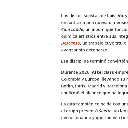
Los discos solistas de
Luis
,
Vic
encontraría una nueva dimensión
Cum Laude
, un álbum que funcio
química artística entre sus int
Descanso
, un trabajo cuyo título
avanzar sin detenerse.
Esa disciplina terminó convirtié
Durante 2026,
Afterclass
empren
Colombia y Europa, llevando su 
Berlín, París, Madrid y Barcelon
confirmó el alcance que ha logra
La gira también coincide con un
el grupo presentó
Suerte
, un la
evolucionando y que todavía tien