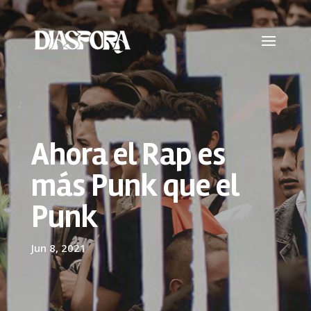
Ahora el Rap es
más Punk que el
Punk
Jun 8, 2021