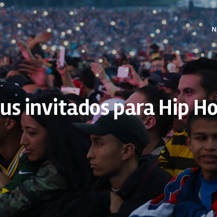
N
sus invitados para Hip H