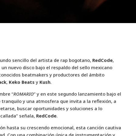
gundo sencillo del artista de rap bogotano,
RedCode
,
 un nuevo disco bajo el respaldo del sello mexicano
reconocidos beatmakers y productores del ámbito
ack
,
Keko Beats
y
Kush
.
mbre “
ROMARIO
” y en este segundo lanzamiento bajo el
tranquilo y una atmosfera que invita a la reflexión, a
etarse, buscar oportunidades y soluciones a lo
 callada” señala,
RedCode
.
ón hasta su crescendo emocional, esta canción cautiva
dad. Con una combinación única de instrumentación y