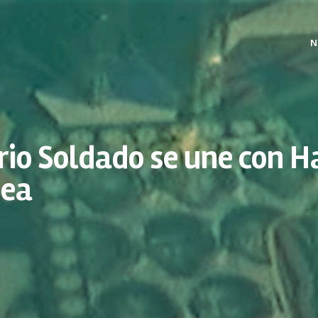
N
rio Soldado se une con H
nea