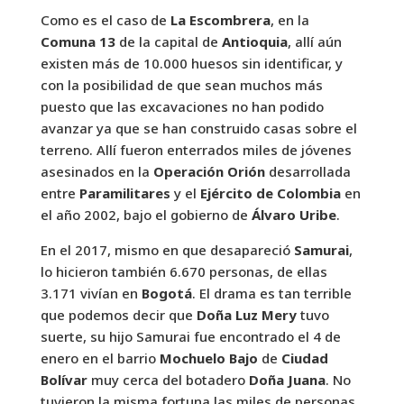
Como es el caso de
La Escombrera
, en la
Comuna 13
de la capital de
Antioquia
, allí aún
existen más de 10.000 huesos sin identificar, y
con la posibilidad de que sean muchos más
puesto que las excavaciones no han podido
avanzar ya que se han construido casas sobre el
terreno. Allí fueron enterrados miles de jóvenes
asesinados en la
Operación Orión
desarrollada
entre
Paramilitares
y el
Ejército de Colombia
en
el año 2002, bajo el gobierno de
Álvaro Uribe
.
En el 2017, mismo en que desapareció
Samurai
,
lo hicieron también 6.670 personas, de ellas
3.171 vivían en
Bogotá
. El drama es tan terrible
que podemos decir que
Doña Luz Mery
tuvo
suerte, su hijo Samurai fue encontrado el 4 de
enero en el barrio
Mochuelo Bajo
de
Ciudad
Bolívar
muy cerca del botadero
Doña Juana
. No
tuvieron la misma fortuna las miles de personas