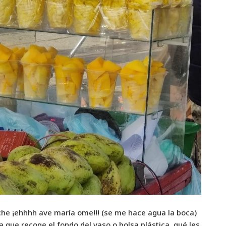
che ¡ehhhh ave maría ome!!! (se me hace agua la boca)
 que recoge el fondo del vaso o bolsa plástica, qué les