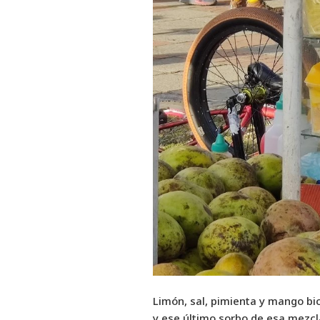
Limón, sal, pimienta y mango bi
y ese último sorbo de esa mezcla