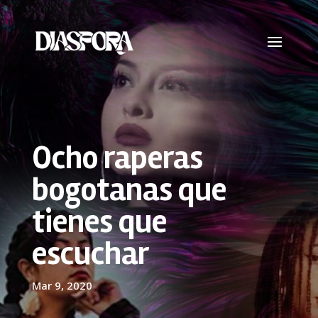
Ocho raperas
bogotanas que
tienes que
escuchar
Mar 9, 2020