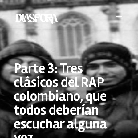
Parte 3: Tres
clásicos del RAP
colombiano, que
todos deberían
escuchar alguna
vez