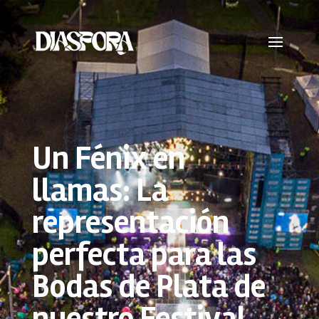
Un Fénix en
llamas: La
representación
perfecta para las
Bodas de Plata de
nuestro Festival