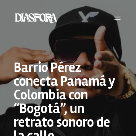
Barrio Pérez
conecta Panamá y
Colombia con
“Bogotá”, un
retrato sonoro de
la calle