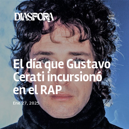
El día que Gustavo
Cerati incursionó
en el RAP
Ene 27, 2025