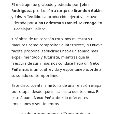
El metraje fue grabado y editado por
John
Rodriguez
, producción a cargo de
Brandon Galán
y
Edwin Tzolkin.
La producción ejecutiva estuvo
liderada por
Alan Ledesma
y
Daniel Takenaga
en
Guadalajara, Jalisco.
‘Crónicas de un corazón roto’ nos muestra su
madurez como compositor e intérprete, su nueva
faceta propone seducirnos hacía un sonido más
experimentado y futurista, mientras que la
frescura de sus rimas nos conduce hacia un
Neto
Peña
más íntimo, atrevido y espontáneo acorde a
su sonido contemporáneo.
Este disco cuenta la historia de una relación etapa
por etapa, desde que inicia hasta que termina. En
este álbum,
Neto Peña
abordó diferentes
emociones y sentimientos.
La carta de presentación de ‘Crónicas de un