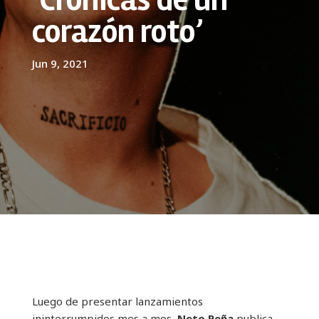
corazón roto’
Jun 9, 2021
Luego de presentar
lanzamientos
ininterrumpidos mes a mes,
Neto Peña
publica,