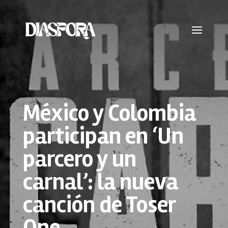
México y Colombia
participan en ‘Un
parcero y un
carnal’: la nueva
canción de Toser
One